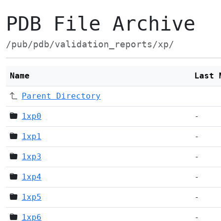
PDB File Archive
/pub/pdb/validation_reports/xp/
Name
Last 
Parent Directory
1xp0
-
1xp1
-
1xp3
-
1xp4
-
1xp5
-
1xp6
-