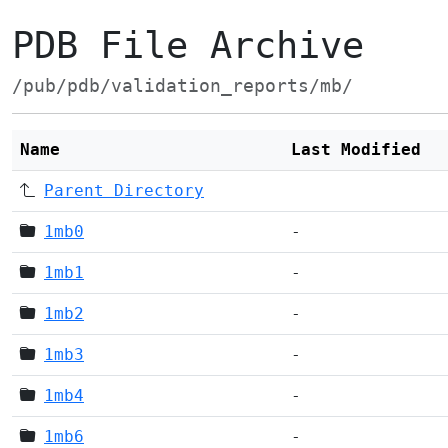
PDB File Archive
/pub/pdb/validation_reports/mb/
Name
Last Modified
Parent Directory
1mb0
-
1mb1
-
1mb2
-
1mb3
-
1mb4
-
1mb6
-