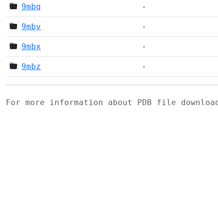
9mbq
-
9mbv
-
9mbx
-
9mbz
-
For more information about PDB file downlo