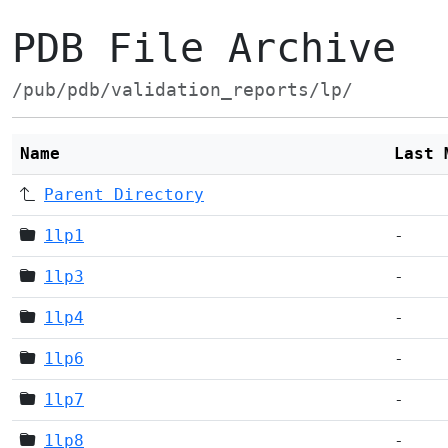
PDB File Archive
/pub/pdb/validation_reports/lp/
Name
Last 
Parent Directory
1lp1
-
1lp3
-
1lp4
-
1lp6
-
1lp7
-
1lp8
-