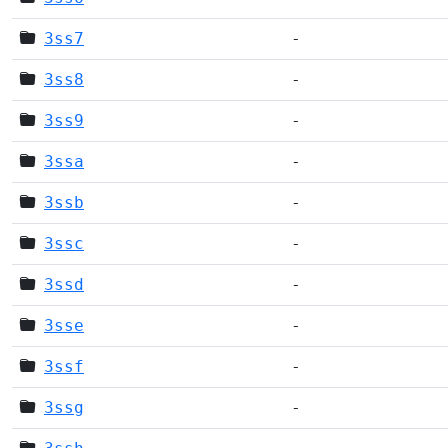
3ss7
-
3ss8
-
3ss9
-
3ssa
-
3ssb
-
3ssc
-
3ssd
-
3sse
-
3ssf
-
3ssg
-