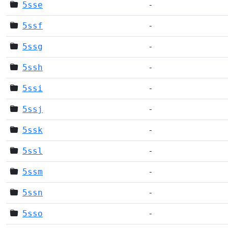
5sse
-
5ssf
-
5ssg
-
5ssh
-
5ssi
-
5ssj
-
5ssk
-
5ssl
-
5ssm
-
5ssn
-
5sso
-