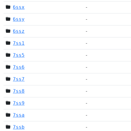
6ssx
-
6ssy
-
6ssz
-
7ss1
-
7ss5
-
7ss6
-
7ss7
-
7ss8
-
7ss9
-
7ssa
-
7ssb
-