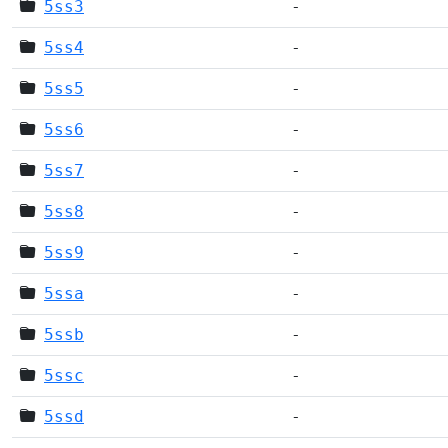
5ss3
-
5ss4
-
5ss5
-
5ss6
-
5ss7
-
5ss8
-
5ss9
-
5ssa
-
5ssb
-
5ssc
-
5ssd
-