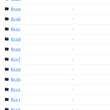
8ssa
-
8ssb
-
8ssc
-
8ssd
-
8sse
-
8ssf
-
8ssg
-
8ssh
-
8ssi
-
8ssj
-
8ssk
-