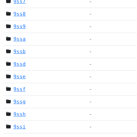
9ss7
-
9ss8
-
9ss9
-
9ssa
-
9ssb
-
9ssd
-
9sse
-
9ssf
-
9ssg
-
9ssh
-
9ssi
-