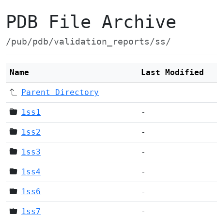
PDB File Archive
/pub/pdb/validation_reports/ss/
Name
Last Modified
Parent Directory
1ss1
-
1ss2
-
1ss3
-
1ss4
-
1ss6
-
1ss7
-