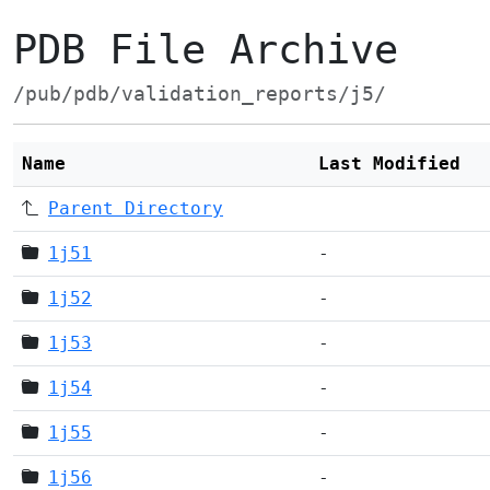
PDB File Archive
/pub/pdb/validation_reports/j5/
Name
Last Modified
Parent Directory
1j51
-
1j52
-
1j53
-
1j54
-
1j55
-
1j56
-