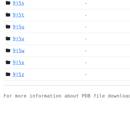
9j5s
-
9j5t
-
9j5u
-
9j5v
-
9j5w
-
9j5x
-
9j5z
-
For more information about PDB file downlo