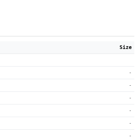
Size
-
-
-
-
-
-