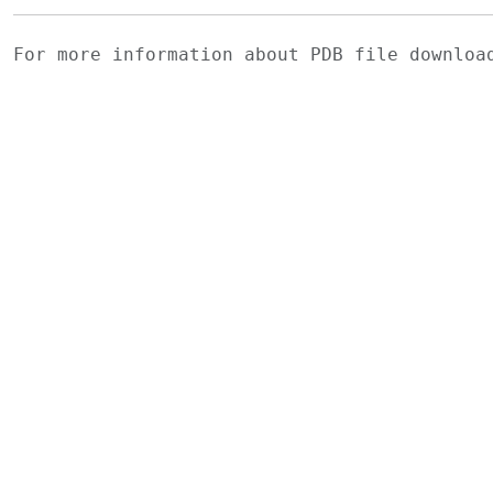
For more information about PDB file downlo