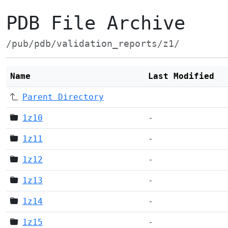
PDB File Archive
/pub/pdb/validation_reports/z1/
Name
Last Modified
Parent Directory
1z10
-
1z11
-
1z12
-
1z13
-
1z14
-
1z15
-