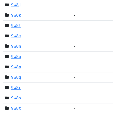
9w8j
-
9w8k
-
9w8l
-
9w8m
-
9w8n
-
9w8o
-
9w8p
-
9w8q
-
9w8r
-
9w8s
-
9w8t
-