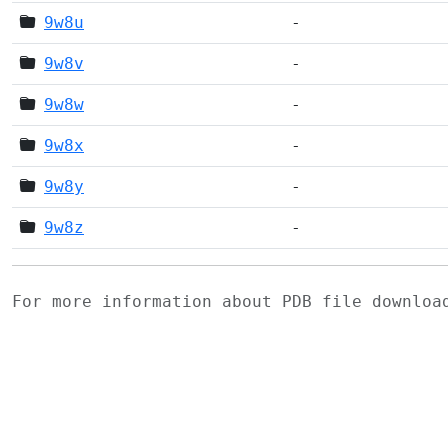
9w8u
-
9w8v
-
9w8w
-
9w8x
-
9w8y
-
9w8z
-
For more information about PDB file downlo