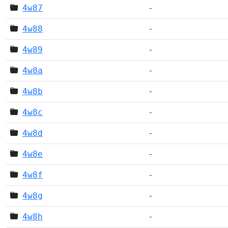
4w87
-
4w88
-
4w89
-
4w8a
-
4w8b
-
4w8c
-
4w8d
-
4w8e
-
4w8f
-
4w8g
-
4w8h
-