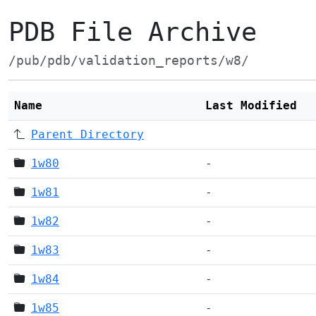
PDB File Archive
/pub/pdb/validation_reports/w8/
Name
Last Modified
Parent Directory
1w80
-
1w81
-
1w82
-
1w83
-
1w84
-
1w85
-