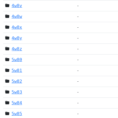
4w8v
-
4w8w
-
4w8x
-
4w8y
-
4w8z
-
5w80
-
5w81
-
5w82
-
5w83
-
5w84
-
5w85
-