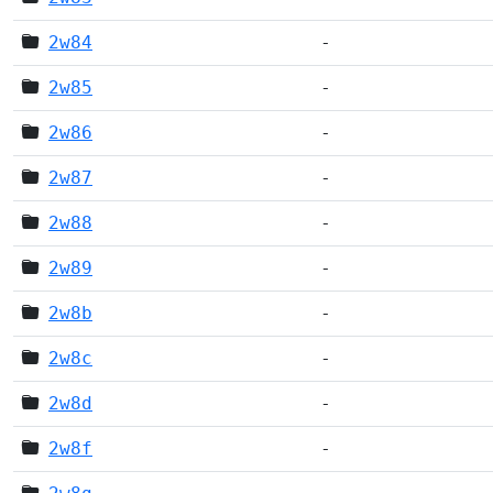
2w84
-
2w85
-
2w86
-
2w87
-
2w88
-
2w89
-
2w8b
-
2w8c
-
2w8d
-
2w8f
-