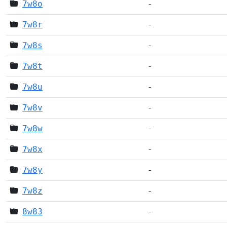
7w8o
-
7w8r
-
7w8s
-
7w8t
-
7w8u
-
7w8v
-
7w8w
-
7w8x
-
7w8y
-
7w8z
-
8w83
-