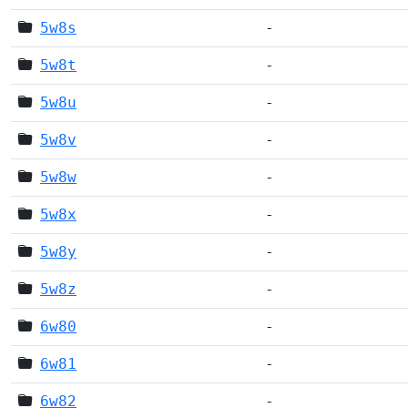
5w8s
-
5w8t
-
5w8u
-
5w8v
-
5w8w
-
5w8x
-
5w8y
-
5w8z
-
6w80
-
6w81
-
6w82
-