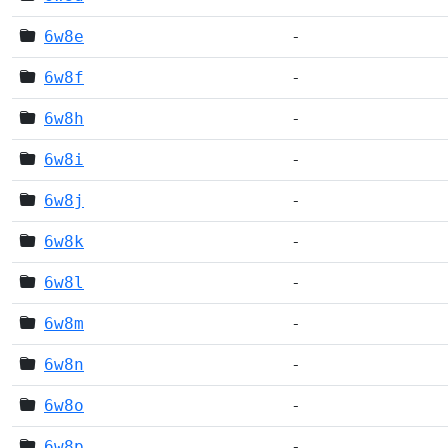
6w8e
-
6w8f
-
6w8h
-
6w8i
-
6w8j
-
6w8k
-
6w8l
-
6w8m
-
6w8n
-
6w8o
-
6w8p
-