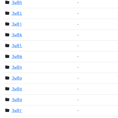
3w8h
-
3w8i
-
3w8j
-
3w8k
-
3w8l
-
3w8m
-
3w8n
-
3w8o
-
3w8p
-
3w8q
-
3w8r
-