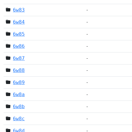
6w83
-
6w84
-
6w85
-
6w86
-
6w87
-
6w88
-
6w89
-
6w8a
-
6w8b
-
6w8c
-
6w8d
-