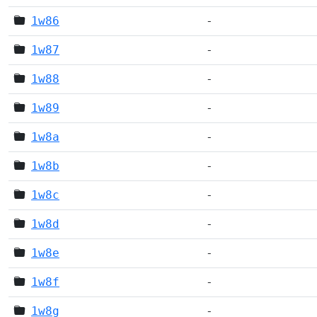
1w86
-
1w87
-
1w88
-
1w89
-
1w8a
-
1w8b
-
1w8c
-
1w8d
-
1w8e
-
1w8f
-
1w8g
-