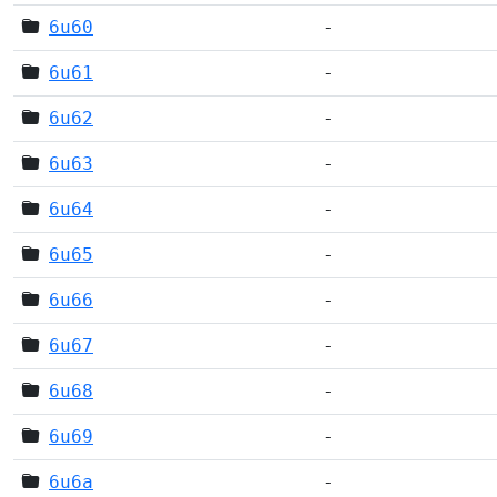
6u60
-
6u61
-
6u62
-
6u63
-
6u64
-
6u65
-
6u66
-
6u67
-
6u68
-
6u69
-
6u6a
-