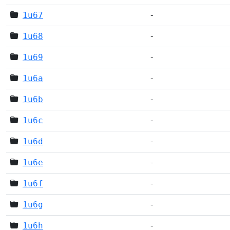
1u67
-
1u68
-
1u69
-
1u6a
-
1u6b
-
1u6c
-
1u6d
-
1u6e
-
1u6f
-
1u6g
-
1u6h
-