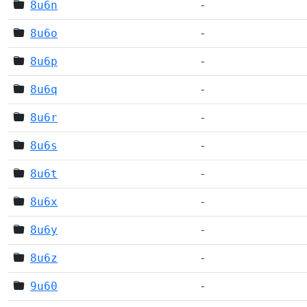
8u6n
-
8u6o
-
8u6p
-
8u6q
-
8u6r
-
8u6s
-
8u6t
-
8u6x
-
8u6y
-
8u6z
-
9u60
-