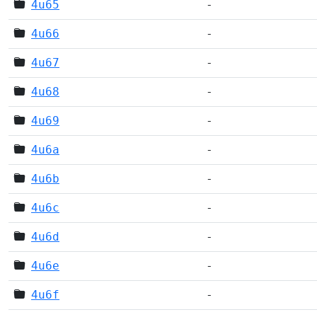
4u65
-
4u66
-
4u67
-
4u68
-
4u69
-
4u6a
-
4u6b
-
4u6c
-
4u6d
-
4u6e
-
4u6f
-