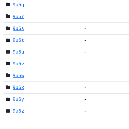
9u6q
-
9u6r
-
9u6s
-
9u6t
-
9u6u
-
9u6v
-
9u6w
-
9u6x
-
9u6y
-
9u6z
-