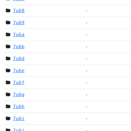
7u68
-
7u69
-
7u6a
-
7u6b
-
7u6d
-
7u6e
-
7u6f
-
7u6g
-
7u6h
-
7u6i
-
7u6j
-