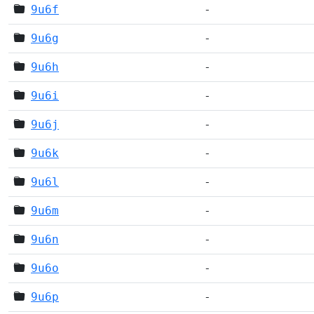
9u6f
-
9u6g
-
9u6h
-
9u6i
-
9u6j
-
9u6k
-
9u6l
-
9u6m
-
9u6n
-
9u6o
-
9u6p
-