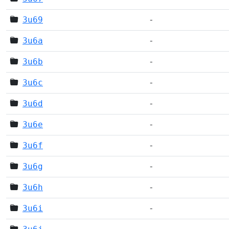
3u69
-
3u6a
-
3u6b
-
3u6c
-
3u6d
-
3u6e
-
3u6f
-
3u6g
-
3u6h
-
3u6i
-