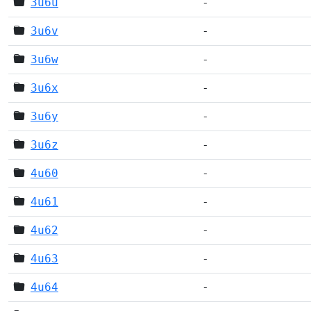
3u6u
-
3u6v
-
3u6w
-
3u6x
-
3u6y
-
3u6z
-
4u60
-
4u61
-
4u62
-
4u63
-
4u64
-