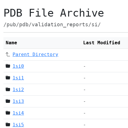
PDB File Archive
/pub/pdb/validation_reports/si/
Name
Last Modified
Parent Directory
1si0
-
1si1
-
1si2
-
1si3
-
1si4
-
1si5
-