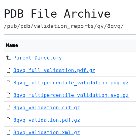
PDB File Archive
/pub/pdb/validation_reports/qv/8qvq/
Name
Parent Directory
8qvq_full_validation.pdf.gz
8qvq_multipercentile_validation.png.gz
8qvq_multipercentile_validation.svg.gz
8qvq_validation.cif.gz
8qvq_validation.pdf.gz
8qvq_validation.xml.gz