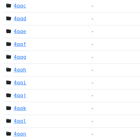
4qqc
-
4qqd
-
4qqe
-
4qqf
-
4qqg
-
4qqh
-
4qqi
-
4qqj
-
4qqk
-
4qql
-
4qqn
-