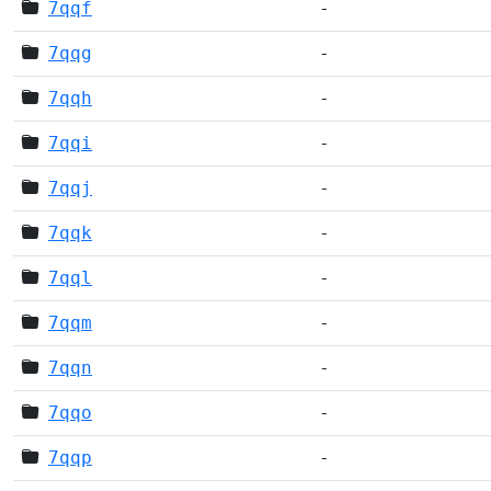
7qqf
-
7qqg
-
7qqh
-
7qqi
-
7qqj
-
7qqk
-
7qql
-
7qqm
-
7qqn
-
7qqo
-
7qqp
-