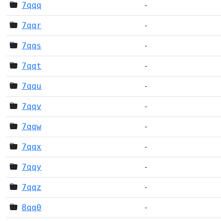
7qqq
-
7qqr
-
7qqs
-
7qqt
-
7qqu
-
7qqv
-
7qqw
-
7qqx
-
7qqy
-
7qqz
-
8qq0
-