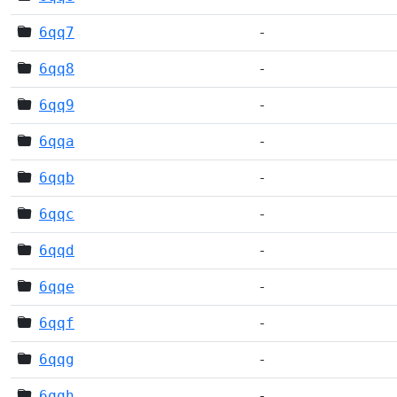
6qq7
-
6qq8
-
6qq9
-
6qqa
-
6qqb
-
6qqc
-
6qqd
-
6qqe
-
6qqf
-
6qqg
-
6qqh
-