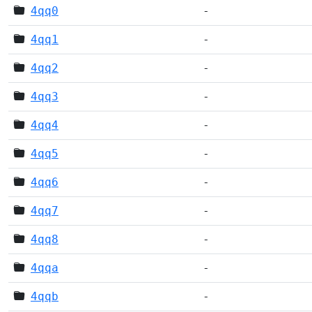
4qq0
-
4qq1
-
4qq2
-
4qq3
-
4qq4
-
4qq5
-
4qq6
-
4qq7
-
4qq8
-
4qqa
-
4qqb
-