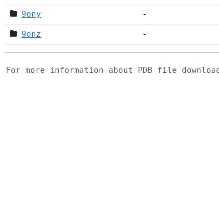
9ony
-
9onz
-
For more information about PDB file downlo