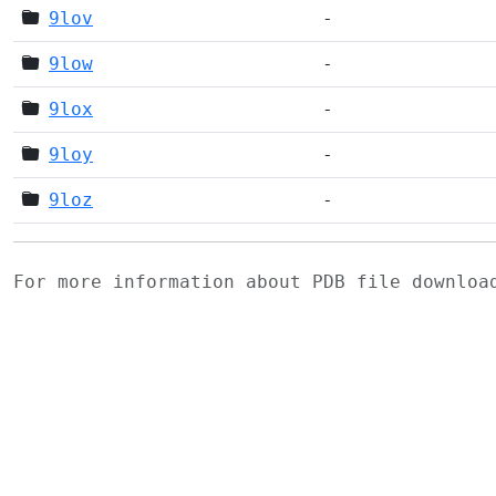
9lov
-
9low
-
9lox
-
9loy
-
9loz
-
For more information about PDB file downlo