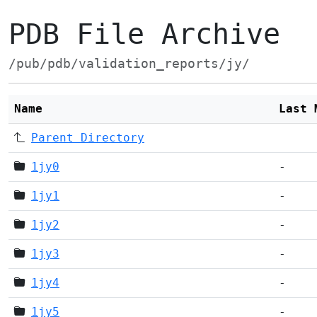
PDB File Archive
/pub/pdb/validation_reports/jy/
Name
Last 
Parent Directory
1jy0
-
1jy1
-
1jy2
-
1jy3
-
1jy4
-
1jy5
-