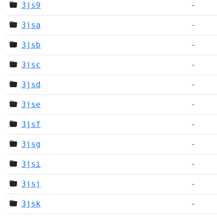
3js9
-
3jsa
-
3jsb
-
3jsc
-
3jsd
-
3jse
-
3jsf
-
3jsg
-
3jsi
-
3jsj
-
3jsk
-