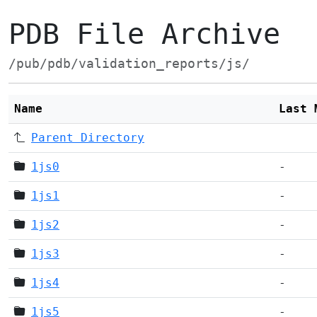
PDB File Archive
/pub/pdb/validation_reports/js/
Name
Last 
Parent Directory
1js0
-
1js1
-
1js2
-
1js3
-
1js4
-
1js5
-