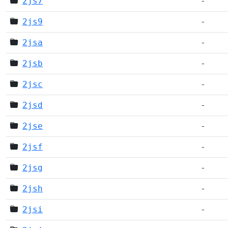
2js7
-
2js9
-
2jsa
-
2jsb
-
2jsc
-
2jsd
-
2jse
-
2jsf
-
2jsg
-
2jsh
-
2jsi
-