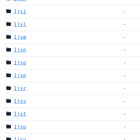
1jsi
-
1jsl
-
1jsm
-
1jsn
-
1jso
-
1jsp
-
1jsr
-
1jss
-
1jst
-
1jsu
-
1jsv
-