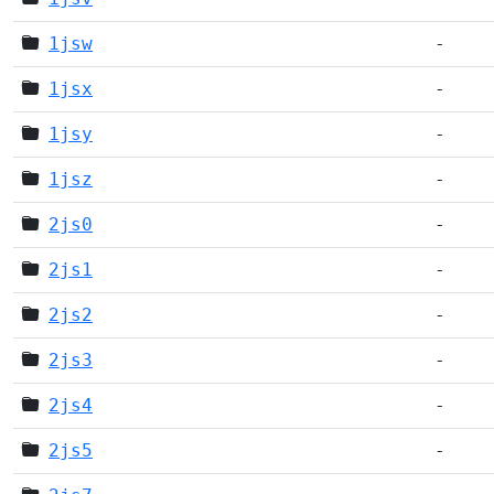
1jsw
-
1jsx
-
1jsy
-
1jsz
-
2js0
-
2js1
-
2js2
-
2js3
-
2js4
-
2js5
-