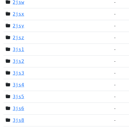
2jsw
-
2jsx
-
2jsy
-
2jsz
-
3js1
-
3js2
-
3js3
-
3js4
-
3js5
-
3js6
-
3js8
-