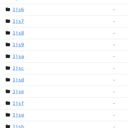
1js6
-
1js7
-
1js8
-
1js9
-
1jsa
-
1jsc
-
1jsd
-
1jse
-
1jsf
-
1jsg
-
1jsh
-