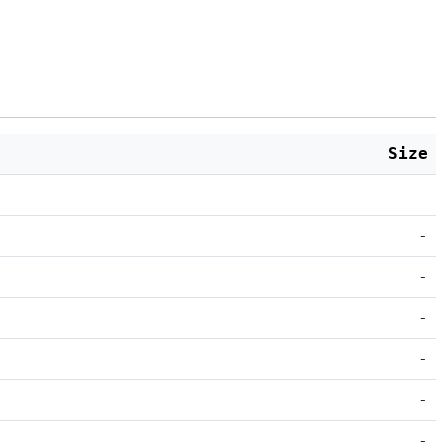
Size
-
-
-
-
-
-