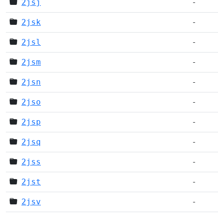
2jsj
-
2jsk
-
2jsl
-
2jsm
-
2jsn
-
2jso
-
2jsp
-
2jsq
-
2jss
-
2jst
-
2jsv
-