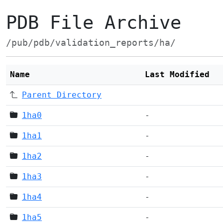
PDB File Archive
/pub/pdb/validation_reports/ha/
Name
Last Modified
Parent Directory
1ha0
-
1ha1
-
1ha2
-
1ha3
-
1ha4
-
1ha5
-