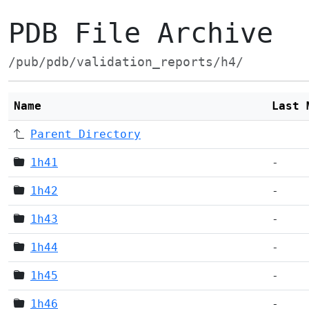
PDB File Archive
/pub/pdb/validation_reports/h4/
Name
Last 
Parent Directory
1h41
-
1h42
-
1h43
-
1h44
-
1h45
-
1h46
-