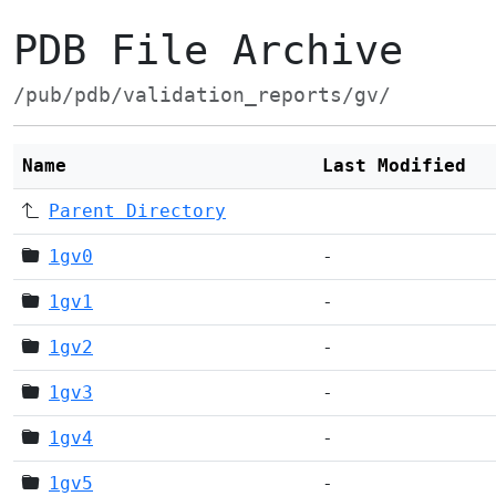
PDB File Archive
/pub/pdb/validation_reports/gv/
Name
Last Modified
Parent Directory
1gv0
-
1gv1
-
1gv2
-
1gv3
-
1gv4
-
1gv5
-