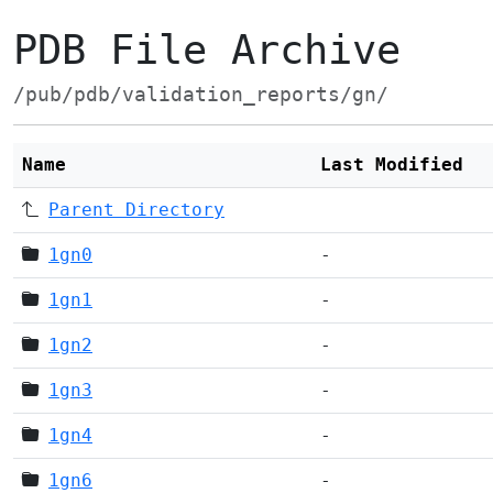
PDB File Archive
/pub/pdb/validation_reports/gn/
Name
Last Modified
Parent Directory
1gn0
-
1gn1
-
1gn2
-
1gn3
-
1gn4
-
1gn6
-