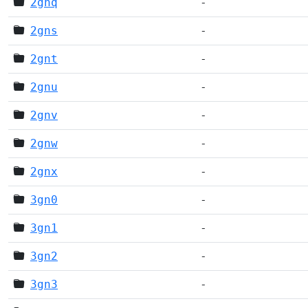
2gnq
-
2gns
-
2gnt
-
2gnu
-
2gnv
-
2gnw
-
2gnx
-
3gn0
-
3gn1
-
3gn2
-
3gn3
-