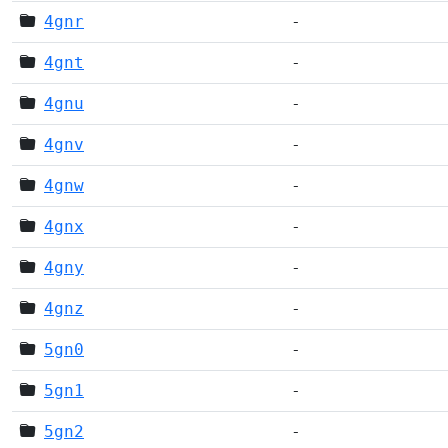
4gnr
-
4gnt
-
4gnu
-
4gnv
-
4gnw
-
4gnx
-
4gny
-
4gnz
-
5gn0
-
5gn1
-
5gn2
-