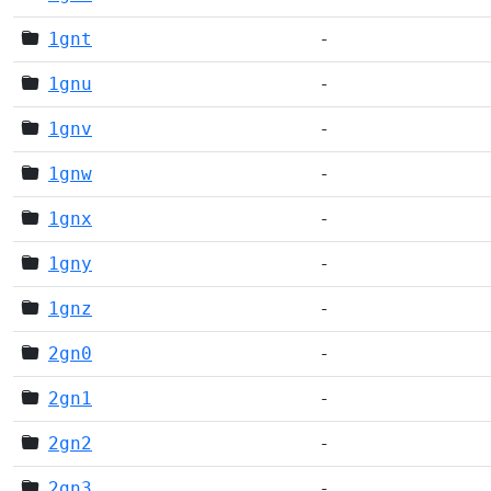
1gnt
-
1gnu
-
1gnv
-
1gnw
-
1gnx
-
1gny
-
1gnz
-
2gn0
-
2gn1
-
2gn2
-
2gn3
-