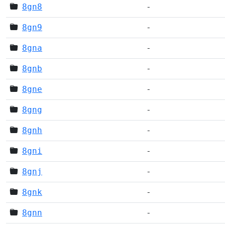
8gn8
-
8gn9
-
8gna
-
8gnb
-
8gne
-
8gng
-
8gnh
-
8gni
-
8gnj
-
8gnk
-
8gnn
-