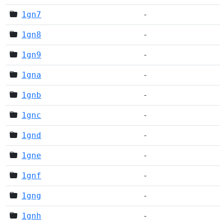
1gn7
-
1gn8
-
1gn9
-
1gna
-
1gnb
-
1gnc
-
1gnd
-
1gne
-
1gnf
-
1gng
-
1gnh
-