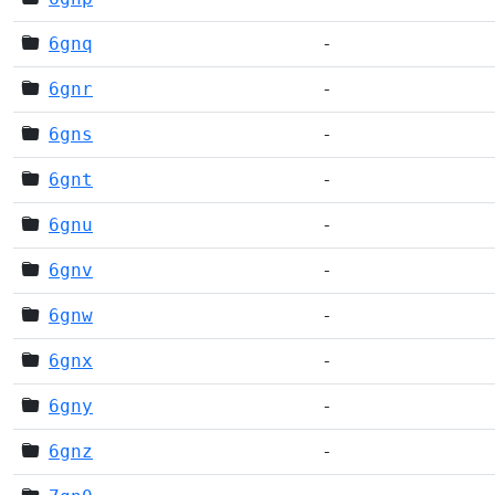
6gnq
-
6gnr
-
6gns
-
6gnt
-
6gnu
-
6gnv
-
6gnw
-
6gnx
-
6gny
-
6gnz
-