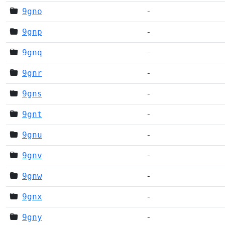
9gno
-
9gnp
-
9gnq
-
9gnr
-
9gns
-
9gnt
-
9gnu
-
9gnv
-
9gnw
-
9gnx
-
9gny
-