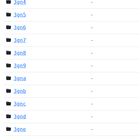
3gn4
-
3gn5
-
3gn6
-
3gn7
-
3gn8
-
3gn9
-
3gna
-
3gnb
-
3gnc
-
3gnd
-
3gne
-