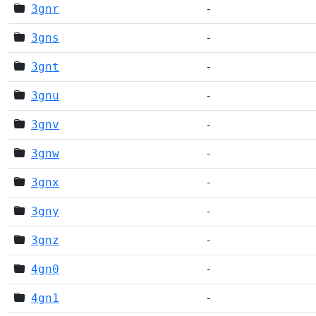
3gnr
-
3gns
-
3gnt
-
3gnu
-
3gnv
-
3gnw
-
3gnx
-
3gny
-
3gnz
-
4gn0
-
4gn1
-