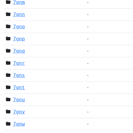
7gnm
-
7gnn
-
7gno
-
7gnp
-
7gnq
-
7gnr
-
7gns
-
7gnt
-
7gnu
-
7gnv
-
7gnw
-