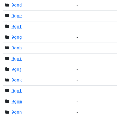
9gnd
-
9gne
-
9gnf
-
9gng
-
9gnh
-
9gni
-
9gnj
-
9gnk
-
9gnl
-
9gnm
-
9gnn
-