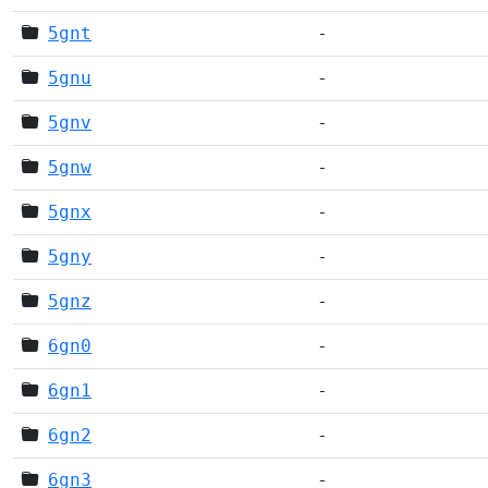
5gnt
-
5gnu
-
5gnv
-
5gnw
-
5gnx
-
5gny
-
5gnz
-
6gn0
-
6gn1
-
6gn2
-
6gn3
-