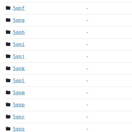
5gnf
-
5gng
-
5gnh
-
5gni
-
5gnj
-
5gnk
-
5gnl
-
5gnm
-
5gnp
-
5gnr
-
5gns
-