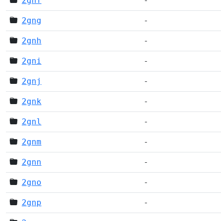
2gnf
-
2gng
-
2gnh
-
2gni
-
2gnj
-
2gnk
-
2gnl
-
2gnm
-
2gnn
-
2gno
-
2gnp
-