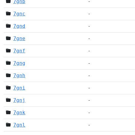
7gnb
-
7gnc
-
7gnd
-
7gne
-
7gnf
-
7gng
-
7gnh
-
7gni
-
7gnj
-
7gnk
-
7gnl
-