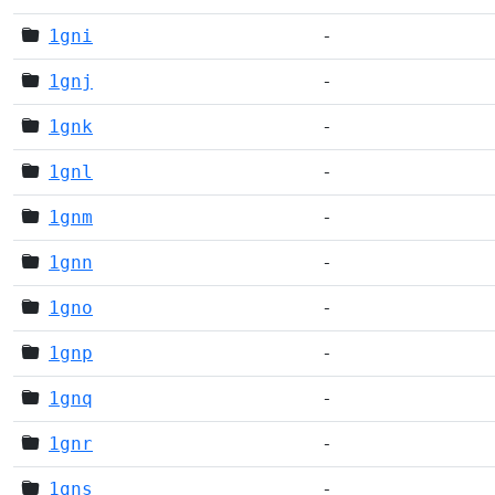
1gni
-
1gnj
-
1gnk
-
1gnl
-
1gnm
-
1gnn
-
1gno
-
1gnp
-
1gnq
-
1gnr
-
1gns
-