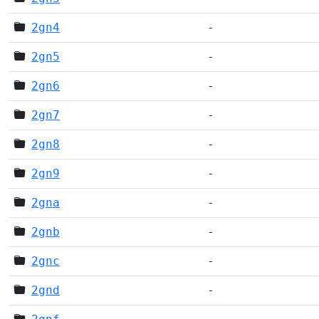
2gn4
-
2gn5
-
2gn6
-
2gn7
-
2gn8
-
2gn9
-
2gna
-
2gnb
-
2gnc
-
2gnd
-