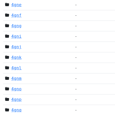
4gne
-
4gnf
-
4gng
-
4gni
-
4gnj
-
4gnk
-
4gnl
-
4gnm
-
4gno
-
4gnp
-
4gnq
-