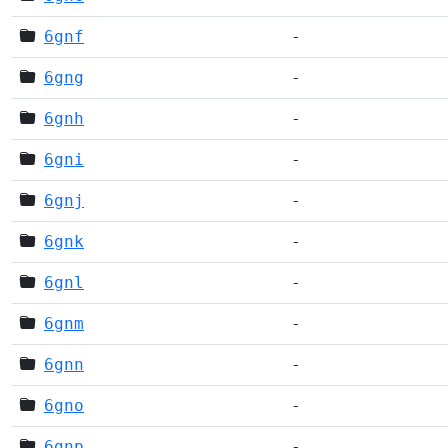
6gnf
-
6gng
-
6gnh
-
6gni
-
6gnj
-
6gnk
-
6gnl
-
6gnm
-
6gnn
-
6gno
-
6gnp
-