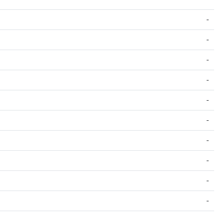
-
-
-
-
-
-
-
-
-
-