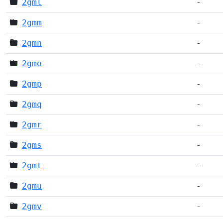
2gml
-
2gmm
-
2gmn
-
2gmo
-
2gmp
-
2gmq
-
2gmr
-
2gms
-
2gmt
-
2gmu
-
2gmv
-