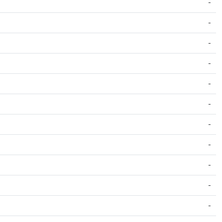
-
-
-
-
-
-
-
-
-
-
-