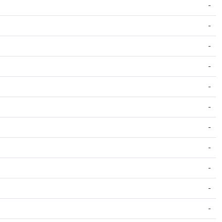
-
-
-
-
-
-
-
-
-
-
-