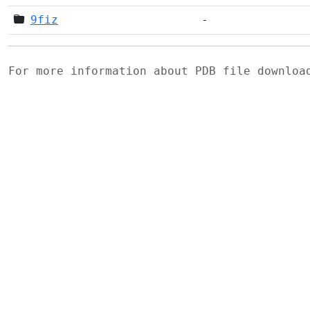
9fiz
-
For more information about PDB file downlo