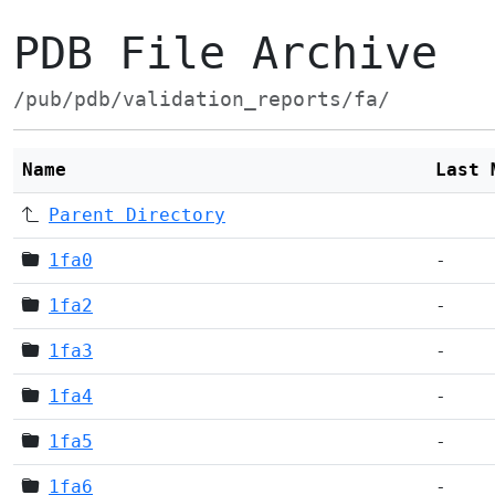
PDB File Archive
/pub/pdb/validation_reports/fa/
Name
Last 
Parent Directory
1fa0
-
1fa2
-
1fa3
-
1fa4
-
1fa5
-
1fa6
-