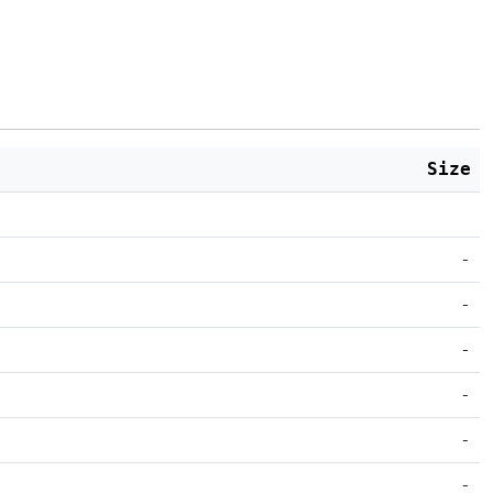
Size
-
-
-
-
-
-