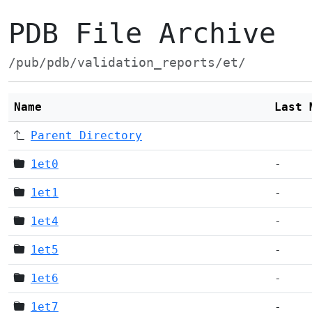
PDB File Archive
/pub/pdb/validation_reports/et/
Name
Last 
Parent Directory
1et0
-
1et1
-
1et4
-
1et5
-
1et6
-
1et7
-