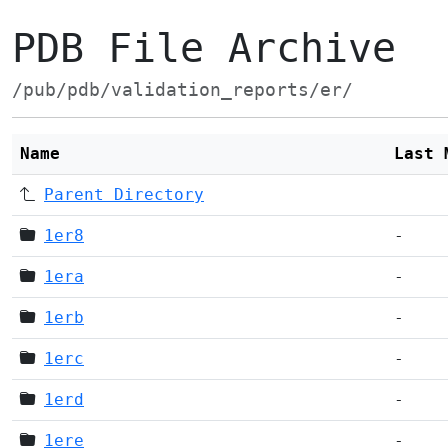
PDB File Archive
/pub/pdb/validation_reports/er/
Name
Last 
Parent Directory
1er8
-
1era
-
1erb
-
1erc
-
1erd
-
1ere
-