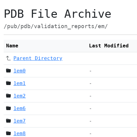
PDB File Archive
/pub/pdb/validation_reports/em/
Name
Last Modified
Parent Directory
1em0
-
1em1
-
1em2
-
1em6
-
1em7
-
1em8
-