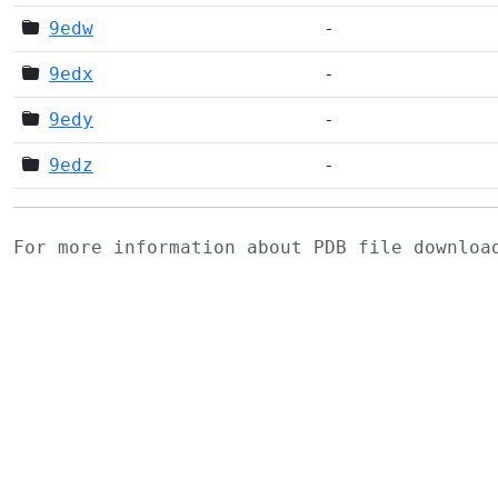
9edw
-
9edx
-
9edy
-
9edz
-
For more information about PDB file downlo