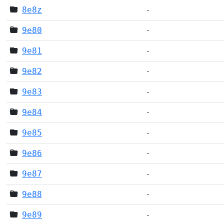
8e8z
-
9e80
-
9e81
-
9e82
-
9e83
-
9e84
-
9e85
-
9e86
-
9e87
-
9e88
-
9e89
-