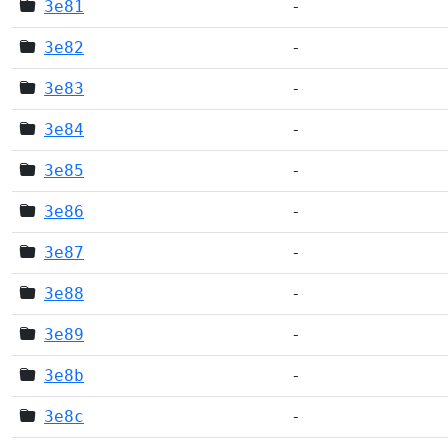
3e81
-
3e82
-
3e83
-
3e84
-
3e85
-
3e86
-
3e87
-
3e88
-
3e89
-
3e8b
-
3e8c
-