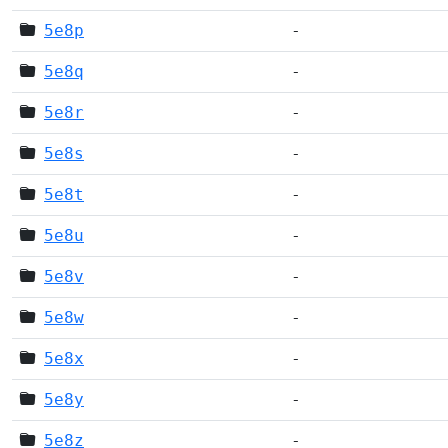
5e8p
-
5e8q
-
5e8r
-
5e8s
-
5e8t
-
5e8u
-
5e8v
-
5e8w
-
5e8x
-
5e8y
-
5e8z
-