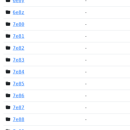
6e8y
-
6e8z
-
7e80
-
7e81
-
7e82
-
7e83
-
7e84
-
7e85
-
7e86
-
7e87
-
7e88
-