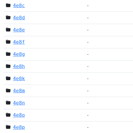
4e8c
-
4e8d
-
4e8e
-
4e8f
-
4e8g
-
4e8h
-
4e8k
-
4e8m
-
4e8n
-
4e8o
-
4e8p
-