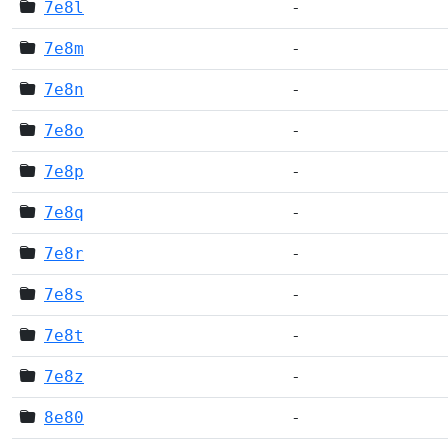
7e8l
-
7e8m
-
7e8n
-
7e8o
-
7e8p
-
7e8q
-
7e8r
-
7e8s
-
7e8t
-
7e8z
-
8e80
-