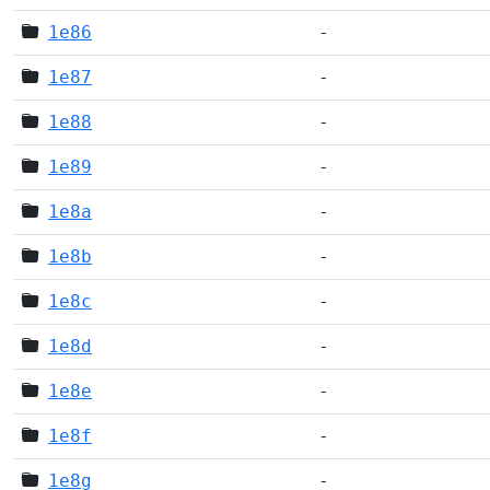
1e86
-
1e87
-
1e88
-
1e89
-
1e8a
-
1e8b
-
1e8c
-
1e8d
-
1e8e
-
1e8f
-
1e8g
-