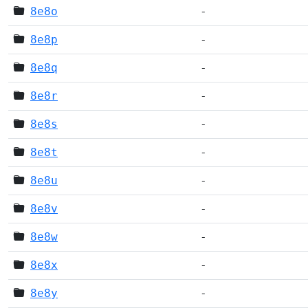
8e8o
-
8e8p
-
8e8q
-
8e8r
-
8e8s
-
8e8t
-
8e8u
-
8e8v
-
8e8w
-
8e8x
-
8e8y
-