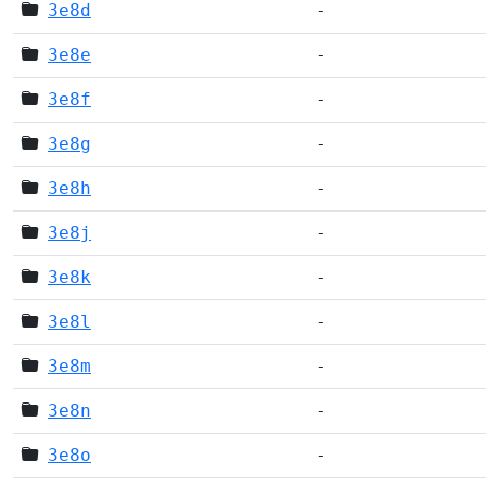
3e8d
-
3e8e
-
3e8f
-
3e8g
-
3e8h
-
3e8j
-
3e8k
-
3e8l
-
3e8m
-
3e8n
-
3e8o
-