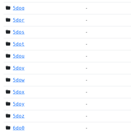
5doq
-
5dor
-
5dos
-
5dot
-
5dou
-
5dov
-
5dow
-
5dox
-
5doy
-
5doz
-
6do0
-