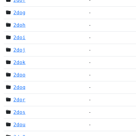
2dof
-
2dog
-
2doh
-
2doi
-
2doj
-
2dok
-
2doo
-
2doq
-
2dor
-
2dos
-
2dou
-