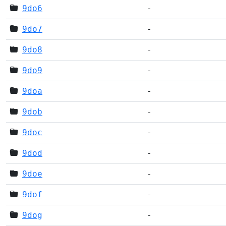
9do6
-
9do7
-
9do8
-
9do9
-
9doa
-
9dob
-
9doc
-
9dod
-
9doe
-
9dof
-
9dog
-