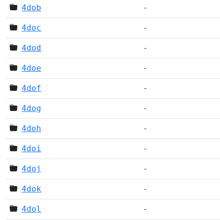
4dob
-
4doc
-
4dod
-
4doe
-
4dof
-
4dog
-
4doh
-
4doi
-
4doj
-
4dok
-
4dol
-