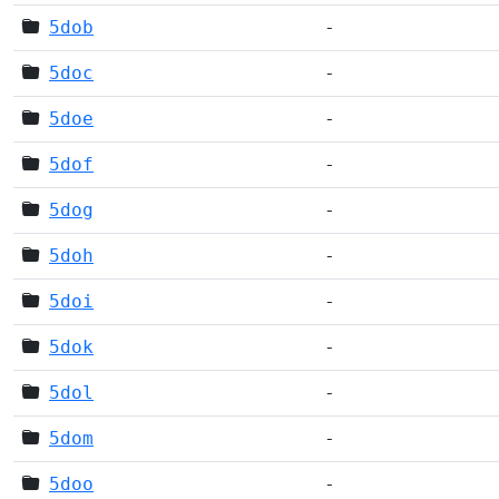
5dob
-
5doc
-
5doe
-
5dof
-
5dog
-
5doh
-
5doi
-
5dok
-
5dol
-
5dom
-
5doo
-