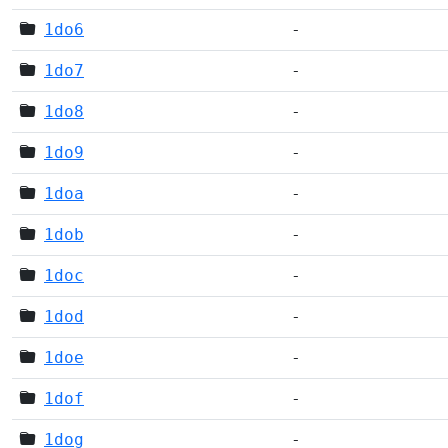
1do6
-
1do7
-
1do8
-
1do9
-
1doa
-
1dob
-
1doc
-
1dod
-
1doe
-
1dof
-
1dog
-