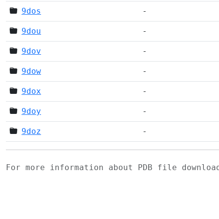
9dos
-
9dou
-
9dov
-
9dow
-
9dox
-
9doy
-
9doz
-
For more information about PDB file downlo