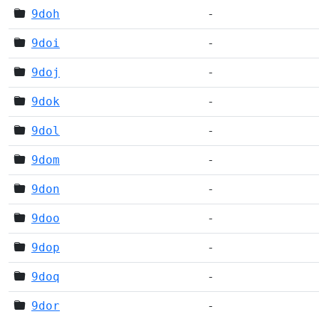
9doh
-
9doi
-
9doj
-
9dok
-
9dol
-
9dom
-
9don
-
9doo
-
9dop
-
9doq
-
9dor
-