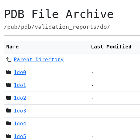
PDB File Archive
/pub/pdb/validation_reports/do/
Name
Last Modified
Parent Directory
1do0
-
1do1
-
1do2
-
1do3
-
1do4
-
1do5
-