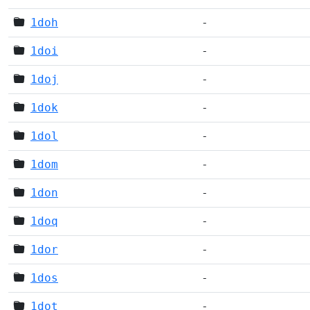
1doh
-
1doi
-
1doj
-
1dok
-
1dol
-
1dom
-
1don
-
1doq
-
1dor
-
1dos
-
1dot
-