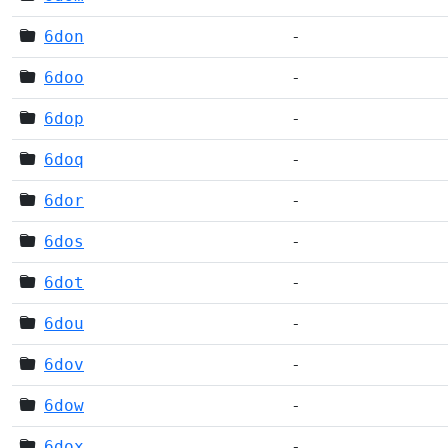
6don
-
6doo
-
6dop
-
6doq
-
6dor
-
6dos
-
6dot
-
6dou
-
6dov
-
6dow
-
6dox
-