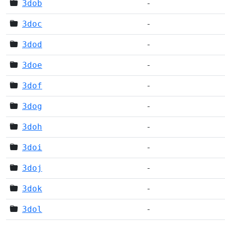
3dob
-
3doc
-
3dod
-
3doe
-
3dof
-
3dog
-
3doh
-
3doi
-
3doj
-
3dok
-
3dol
-