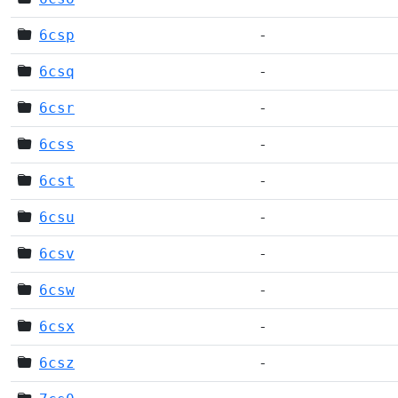
6csp
-
6csq
-
6csr
-
6css
-
6cst
-
6csu
-
6csv
-
6csw
-
6csx
-
6csz
-