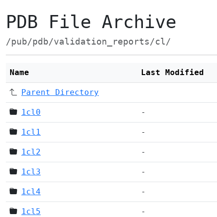
PDB File Archive
/pub/pdb/validation_reports/cl/
Name
Last Modified
Parent Directory
1cl0
-
1cl1
-
1cl2
-
1cl3
-
1cl4
-
1cl5
-