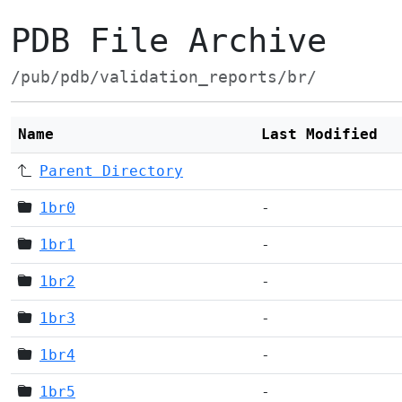
PDB File Archive
/pub/pdb/validation_reports/br/
Name
Last Modified
Parent Directory
1br0
-
1br1
-
1br2
-
1br3
-
1br4
-
1br5
-