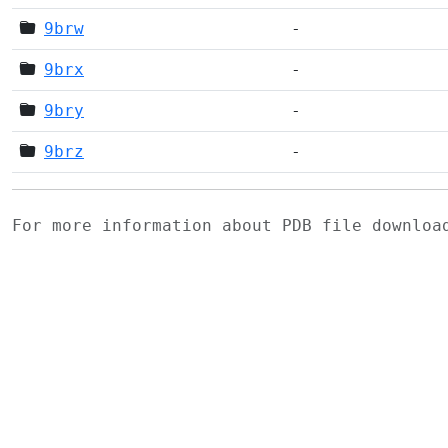
9brw
-
9brx
-
9bry
-
9brz
-
For more information about PDB file downlo