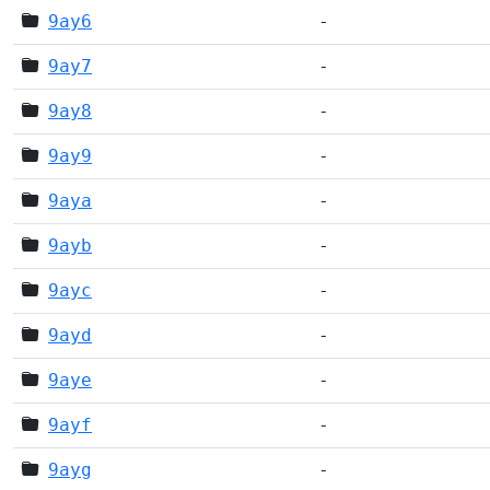
9ay6
-
9ay7
-
9ay8
-
9ay9
-
9aya
-
9ayb
-
9ayc
-
9ayd
-
9aye
-
9ayf
-
9ayg
-