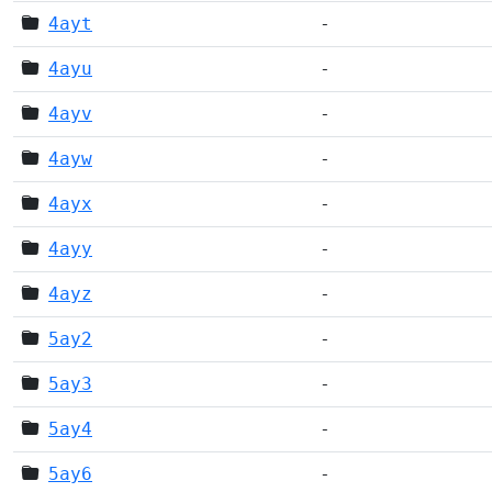
4ayt
-
4ayu
-
4ayv
-
4ayw
-
4ayx
-
4ayy
-
4ayz
-
5ay2
-
5ay3
-
5ay4
-
5ay6
-