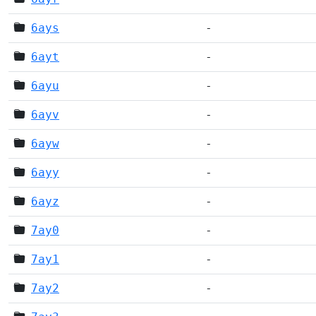
6ays
-
6ayt
-
6ayu
-
6ayv
-
6ayw
-
6ayy
-
6ayz
-
7ay0
-
7ay1
-
7ay2
-