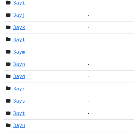
3ayi
-
3ayj
-
3ayk
-
3ayl
-
3aym
-
3ayn
-
3ayq
-
3ayr
-
3ays
-
3ayt
-
3ayu
-