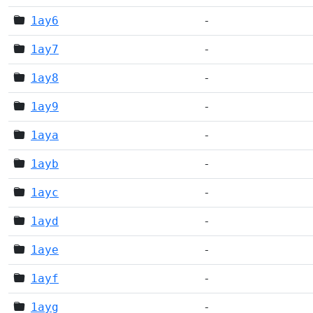
1ay6
-
1ay7
-
1ay8
-
1ay9
-
1aya
-
1ayb
-
1ayc
-
1ayd
-
1aye
-
1ayf
-
1ayg
-