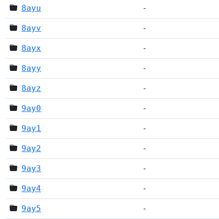
8ayu
-
8ayv
-
8ayx
-
8ayy
-
8ayz
-
9ay0
-
9ay1
-
9ay2
-
9ay3
-
9ay4
-
9ay5
-