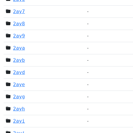
2ay7
-
2ay8
-
2ay9
-
2aya
-
2ayb
-
2ayd
-
2aye
-
2ayg
-
2ayh
-
2ayi
-