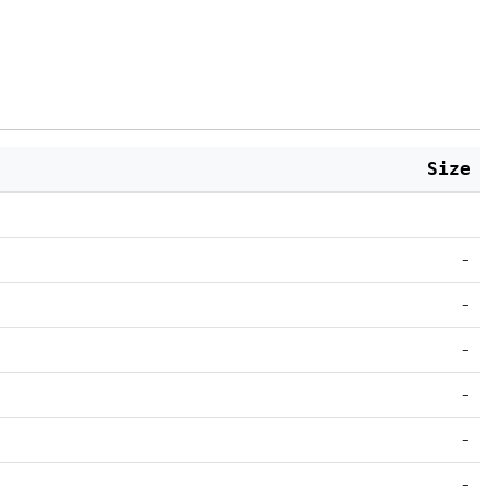
Size
-
-
-
-
-
-