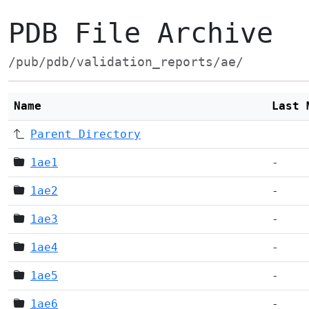
PDB File Archive
/pub/pdb/validation_reports/ae/
Name
Last 
Parent Directory
1ae1
-
1ae2
-
1ae3
-
1ae4
-
1ae5
-
1ae6
-