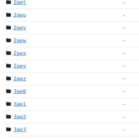
2aet
-
2aeu
-
2aev
-
2aew
-
2aex
-
2aey
-
2aez
-
3ae0
-
3ae1
-
3ae2
-
3ae3
-