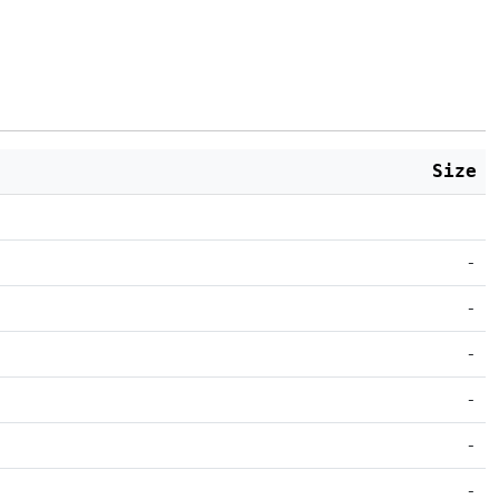
Size
-
-
-
-
-
-