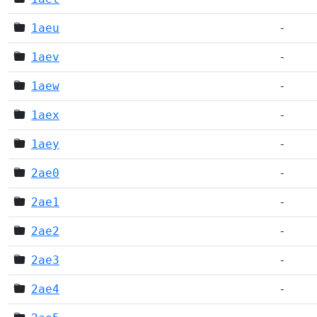
1aeu
-
1aev
-
1aew
-
1aex
-
1aey
-
2ae0
-
2ae1
-
2ae2
-
2ae3
-
2ae4
-