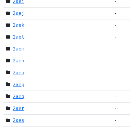
2aei
-
2aej
-
2aek
-
2ael
-
2aem
-
2aen
-
2aeo
-
2aep
-
2aeq
-
2aer
-
2aes
-