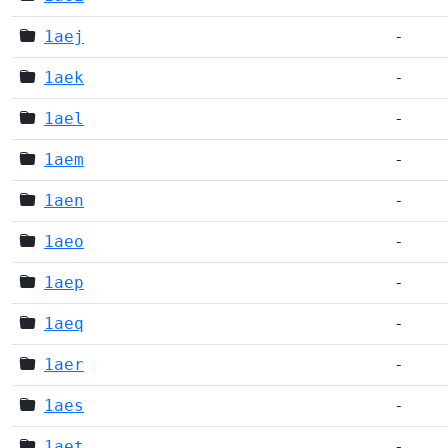
1aej
-
1aek
-
1ael
-
1aem
-
1aen
-
1aeo
-
1aep
-
1aeq
-
1aer
-
1aes
-
1aet
-