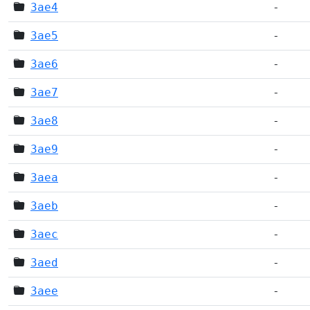
3ae4
-
3ae5
-
3ae6
-
3ae7
-
3ae8
-
3ae9
-
3aea
-
3aeb
-
3aec
-
3aed
-
3aee
-