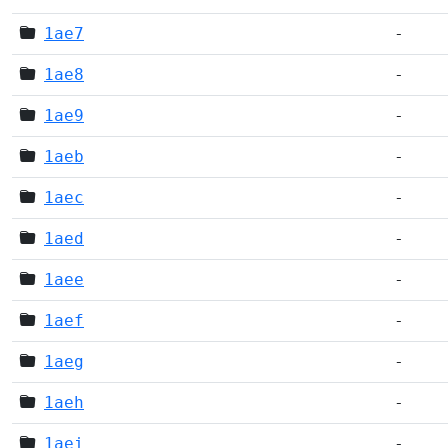
1ae7
-
1ae8
-
1ae9
-
1aeb
-
1aec
-
1aed
-
1aee
-
1aef
-
1aeg
-
1aeh
-
1aei
-