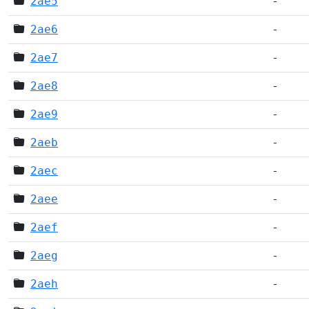
2ae5
-
2ae6
-
2ae7
-
2ae8
-
2ae9
-
2aeb
-
2aec
-
2aee
-
2aef
-
2aeg
-
2aeh
-