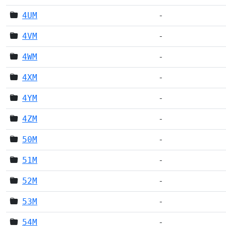
4UM
-
4VM
-
4WM
-
4XM
-
4YM
-
4ZM
-
50M
-
51M
-
52M
-
53M
-
54M
-