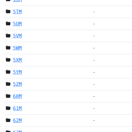
5TM
-
5UM
-
5VM
-
5WM
-
5XM
-
5YM
-
5ZM
-
60M
-
61M
-
62M
-