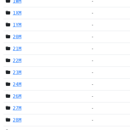
1WM
-
1XM
-
1YM
-
20M
-
21M
-
22M
-
23M
-
24M
-
26M
-
27M
-
28M
-