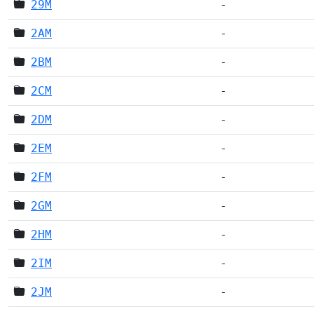
29M
-
2AM
-
2BM
-
2CM
-
2DM
-
2EM
-
2FM
-
2GM
-
2HM
-
2IM
-
2JM
-