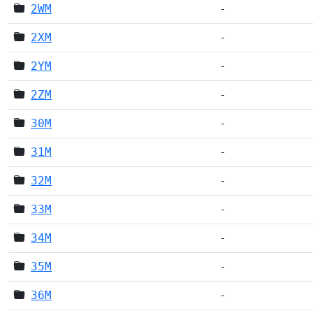
2WM
-
2XM
-
2YM
-
2ZM
-
30M
-
31M
-
32M
-
33M
-
34M
-
35M
-
36M
-