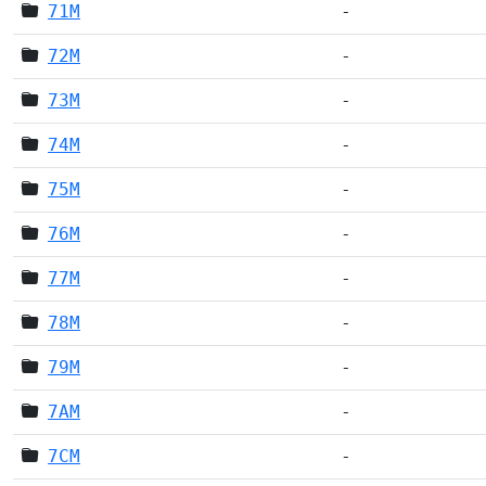
71M
-
72M
-
73M
-
74M
-
75M
-
76M
-
77M
-
78M
-
79M
-
7AM
-
7CM
-