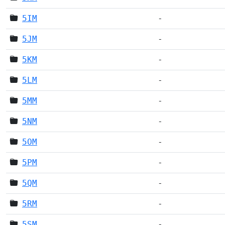
5IM
-
5JM
-
5KM
-
5LM
-
5MM
-
5NM
-
5OM
-
5PM
-
5QM
-
5RM
-
5SM
-