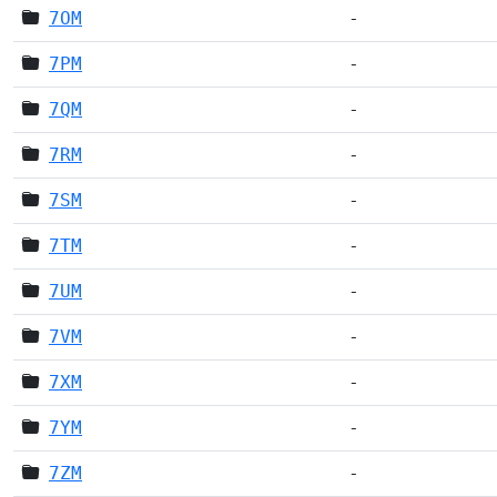
7OM
-
7PM
-
7QM
-
7RM
-
7SM
-
7TM
-
7UM
-
7VM
-
7XM
-
7YM
-
7ZM
-