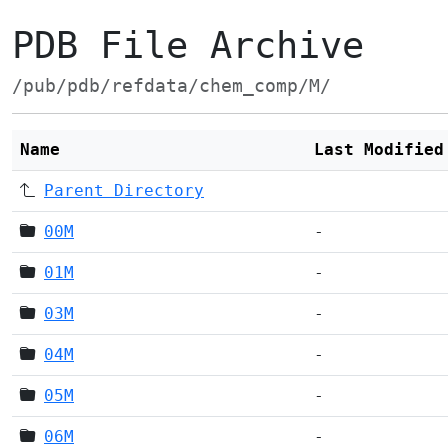
PDB File Archive
/pub/pdb/refdata/chem_comp/M/
Name
Last Modified
Parent Directory
00M
-
01M
-
03M
-
04M
-
05M
-
06M
-