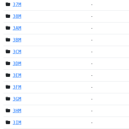
37M
-
38M
-
3AM
-
3BM
-
3CM
-
3DM
-
3EM
-
3FM
-
3GM
-
3HM
-
3IM
-