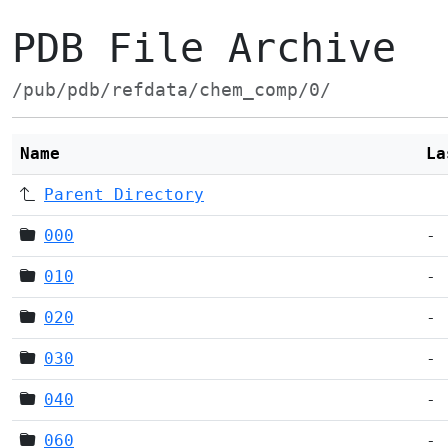
PDB File Archive
/pub/pdb/refdata/chem_comp/0/
Name
La
Parent Directory
000
-
010
-
020
-
030
-
040
-
060
-