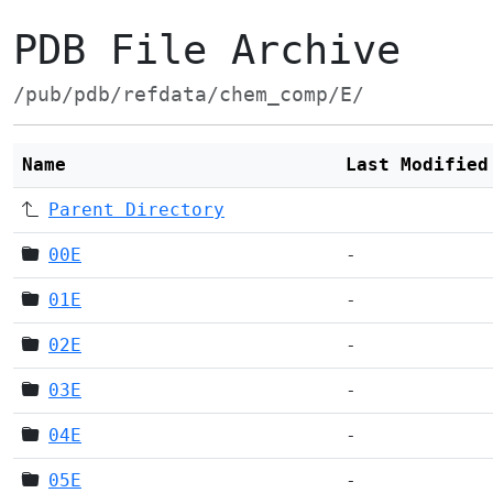
PDB File Archive
/pub/pdb/refdata/chem_comp/E/
Name
Last Modified
Parent Directory
00E
-
01E
-
02E
-
03E
-
04E
-
05E
-