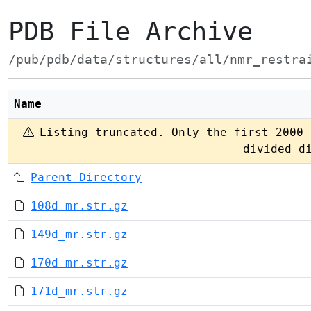
PDB File Archive
/pub/pdb/data/structures/all/nmr_restra
Name
Listing truncated. Only the first 2000 
divided d
Parent Directory
108d_mr.str.gz
149d_mr.str.gz
170d_mr.str.gz
171d_mr.str.gz