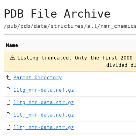
PDB File Archive
/pub/pdb/data/structures/all/nmr_chemic
Name
Listing truncated. Only the first 2000 
divided d
Parent Directory
11tg_nmr-data.nef.gz
11tg_nmr-data.str.gz
11tj_nmr-data.nef.gz
11tj_nmr-data.str.gz