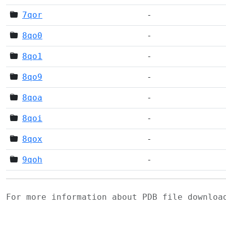
7qor
-
8qo0
-
8qo1
-
8qo9
-
8qoa
-
8qoi
-
8qox
-
9qoh
-
For more information about PDB file downlo