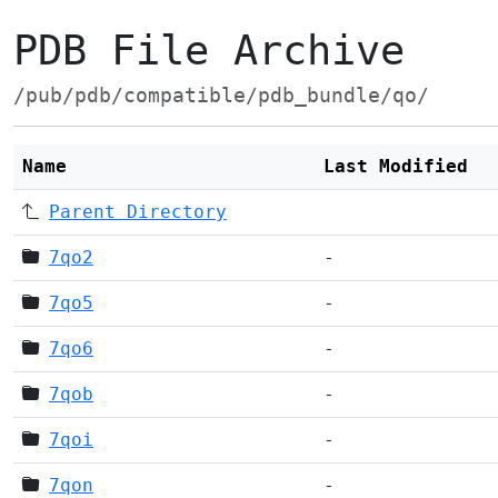
PDB File Archive
/pub/pdb/compatible/pdb_bundle/qo/
Name
Last Modified
Parent Directory
7qo2
-
7qo5
-
7qo6
-
7qob
-
7qoi
-
7qon
-